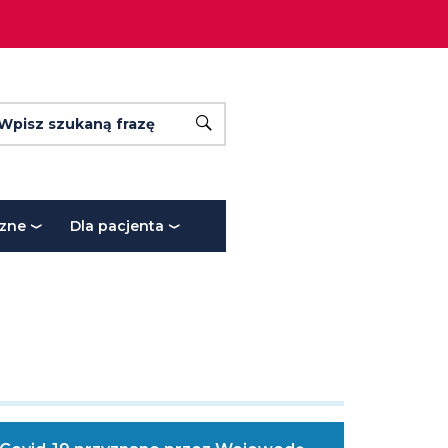
yszukiwarka
a
szukiwana
wyszukaj
Wpisz szukaną frazę
st
za
ym
czne
Dla pacjenta