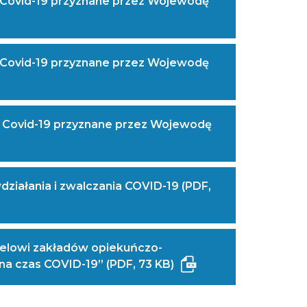
a Covid-19 przyznane przez Wojewodę
a Covid-19 przyznane przez Wojewodę
ć
taniu
ym
ia Covid-19 przyznane przez Wojewodę
tuj
ziałania i zwalczania COVID-19 (PDF,
nelowi zakładów opiekuńczo-
(Masz
otwiera
na czas COVID-19” (PDF, 73 KB)
trudność
się
w odczytaniu
w nowym