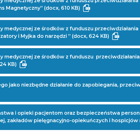
ury medycznej ze środków z funduszu przeciwdziałani
(Masz
otwiera
s Magnetyczny” (docx, 610 KB)
trudność
się
w odczytaniu
w nowym
ury medycznej ze środków z funduszu przeciwdziałani
pliku
oknie
(Masz
otwiera
atory i Myjka do narzędzi ” (docx, 624 KB)
PDF?
trudnoś
się
Skontaktuj
w odczy
w now
się
ury medycznej ze środków z funduszu przeciwdziałan
pliku
oknie
z nami)
(Masz
otwiera
624 KB)
PDF?
trudność
się
Skontak
w odczytaniu
w nowym
się
o jako niezbędne działanie do zapobiegania, przeciwd
pliku
oknie
z nami)
PDF?
Skontaktuj
się
ństwa i opieki pacjentom oraz bezpieczeństwa perso
z nami)
, zakładów pielęgnacyjno-opiekuńczych i hospicjów 