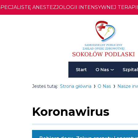
JALISTĘ ANESTEZJOLOGII INTENSYWNEJ TERAPII
Inwestycje
koronawirus
-
SPZOZ
Menu
w
Start
O Nas
Szpital
główne
Sokołowie
Breadcrumbs
Przejdź
Przejdź
Przejdź
Jesteś tutaj:
Strona główna
O Nas
Nasze in
Podlaskim
do
do
do
Koronawirus