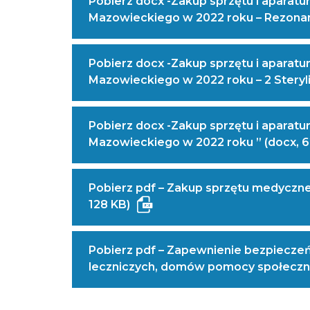
Pobierz docx -Zakup sprzętu i aparat
Mazowieckiego w 2022 roku – Rezonan
Pobierz docx -Zakup sprzętu i aparat
Mazowieckiego w 2022 roku – 2 Steryliz
Pobierz docx -Zakup sprzętu i aparat
Mazowieckiego w 2022 roku ” (docx, 
Pobierz pdf – Zakup sprzętu medyczneg
(Masz
otwiera
128 KB)
trudność
się
w odczytaniu
w nowym
Pobierz pdf – Zapewnienie bezpiecze
pliku
oknie
leczniczych, domów pomocy społecznej
PDF?
Skontaktuj
się