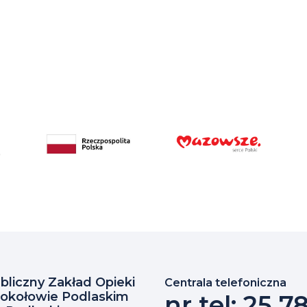
Fundusze
RP
Mazovia
Europejskie
liczny Zakład Opieki
Centrala telefoniczna
okołowie Podlaskim
nr tel: 25 7