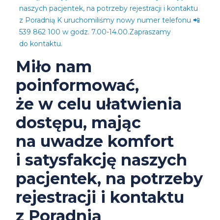
uwadze
kategorii:
naszych pacjentek, na potrzeby rejestracji i kontaktu
z Poradnią K uruchomiliśmy nowy numer telefonu 📲
komfort
539 862 100 w godz. 7.00-14.00.Zapraszamy
i
do kontaktu.
Miło nam
satysfakcję
poinformować,
naszych
że w celu ułatwienia
pacjentek,
dostępu, mając
na
na uwadze komfort
potrzeby
i satysfakcję naszych
rejestracji
pacjentek, na potrzeby
i
rejestracji i kontaktu
kontaktu
z Poradnią