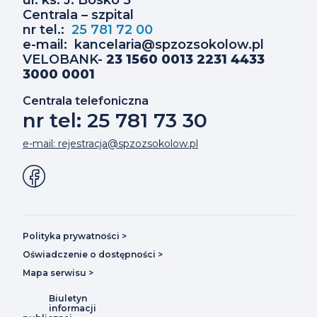
ul. ks. J. Bosko 5
Centrala – szpital
nr tel.:
25 781 72 00
e-mail: kancelaria@spzozsokolow.pl
VELOBANK-
23 1560 0013 2231 4433
3000 0001
Centrala telefoniczna
nr tel: 25 781 73 30
e-mail: rejestracja@spzozsokolow.pl
Social
Facebook
otwiera
Media
się
Dodatkowe
w
Polityka prywatności
>
informacje
nowym
Oświadczenie o dostępności
>
Mapa serwisu
>
oknie
Biuletyn
Easy
informacji
to