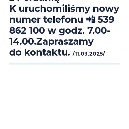
z
K uruchomiliśmy nowy
Poradnią
numer telefonu 📲 539
K
862 100 w godz. 7.00-
uruchomiliśmy
14.00.Zapraszamy
nowy
do kontaktu.
/
11.03.2025
/
numer
telefonu
📲
539
862
100