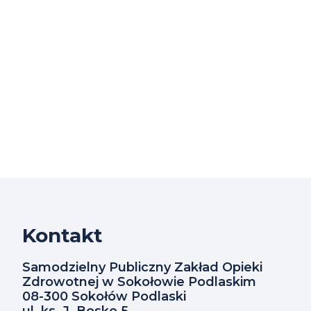
w
godz.
7.00-
14.00.Zapraszamy
do
kontaktu.
-
SPZOZ
w
Kontakt
Sokołowie
Samodzielny Publiczny Zakład Opieki
Podlaskim
Zdrowotnej w Sokołowie Podlaskim
08-300 Sokołów Podlaski