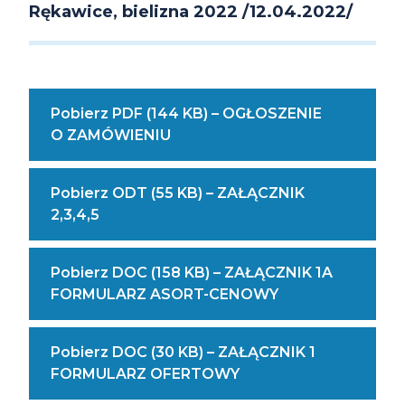
Rękawice, bielizna 2022
/
12.04.2022
/
Pobierz PDF (144 KB) – OGŁOSZENIE
((Masz
O ZAMÓWIENIU
Trudność
W Odczytaniu
Pobierz ODT (55 KB) – ZAŁĄCZNIK
Pliku
((Masz
2,3,4,5
PDF?
Trudność
Skontaktuj
W Odczytaniu
Się
Pobierz DOC (158 KB) – ZAŁĄCZNIK 1A
Pliku
Z Nami)
((Masz
FORMULARZ ASORT-CENOWY
ODT?
Trudność
Skontaktuj
W Odczytaniu
Się
Pobierz DOC (30 KB) – ZAŁĄCZNIK 1
Pliku
Z Nami)
((Masz
FORMULARZ OFERTOWY
DOC?
Trudność
Skontaktuj