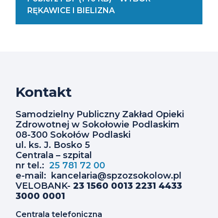
Pliku
Z Nami)
((Masz
RĘKAWICE I BIELIZNA
PDF?
Trudność
Skontaktuj
W Odczytaniu
Się
Pliku
Z Nami)
PDF?
Skontaktuj
Się
Kontakt
Z Nami)
Samodzielny Publiczny Zakład Opieki
Zdrowotnej w Sokołowie Podlaskim
08-300 Sokołów Podlaski
ul. ks. J. Bosko 5
Centrala – szpital
nr tel.:
25 781 72 00
e-mail: kancelaria@spzozsokolow.pl
VELOBANK-
23 1560 0013 2231 4433
3000 0001
Centrala telefoniczna