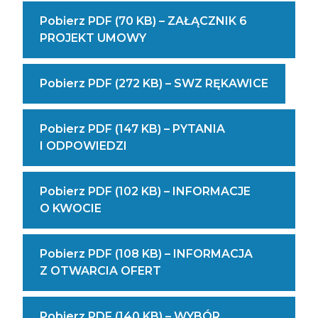
W Odczytaniu
Się
Pobierz PDF (70 KB) – ZAŁĄCZNIK 6
Pliku
Z Nami)
((Masz
PROJEKT UMOWY
DOC?
Trudność
Skontaktuj
W Odczytaniu
Się
((Masz
Pobierz PDF (272 KB) – SWZ RĘKAWICE
Pliku
Z Nami)
Trudnoś
PDF?
W Odczy
Skontaktuj
Pobierz PDF (147 KB) – PYTANIA
Pliku
Się
((Masz
I ODPOWIEDZI
PDF?
Z Nami)
Trudność
Skontak
W Odczytaniu
Się
Pobierz PDF (102 KB) – INFORMACJE
Pliku
Z Nami)
((Masz
O KWOCIE
PDF?
Trudność
Skontaktuj
W Odczytaniu
Się
Pobierz PDF (108 KB) – INFORMACJA
Pliku
Z Nami)
((Masz
Z OTWARCIA OFERT
PDF?
Trudność
Skontaktuj
W Odczytaniu
Się
Pobierz PDF (140 KB) – WYBÓR