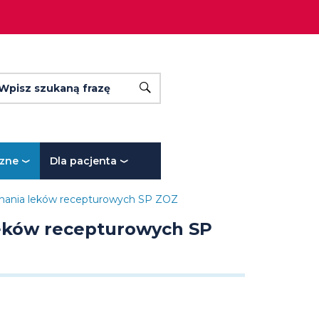
yszukiwarka
a
szukiwana
wyszukaj
Wpisz szukaną frazę
st
za
ym
czne
Dla pacjenta
nania leków recepturowych SP ZOZ
eków recepturowych SP