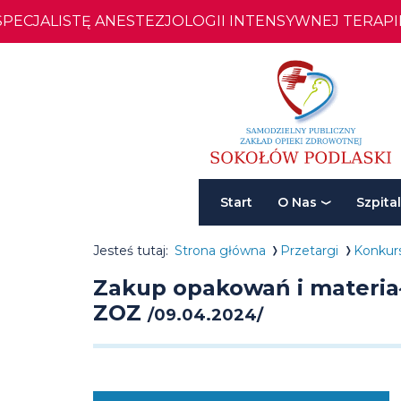
CJALISTĘ ANESTEZJOLOGII INTENSYWNEJ TERAPII
Zakup
opakowań
i
materiałów
Menu
pomocniczyc
Start
O Nas
Szpital
główne
do
Breadcrumbs
Przejdź
Jesteś tutaj:
Strona główna
Przetargi
Konkurs
wykonania
do
Zakup opakowań i materi
leków
ZOZ
/
09.04.2024
/
recepturowy
SP