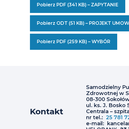
ZOZ
((Ma
Pobierz PDF (341 KB) – ZAPYTANIE
Tru
-
W O
Pobierz ODT (51 KB) – PROJEKT UMO
Plik
SPZOZ
PDF
w
Skon
((Masz
Pobierz PDF (259 KB) – WYBÓR
Się
Trudno
Sokołowie
Z Na
W Odcz
Podlaskim
Pliku
PDF?
Skontak
Się
Samodzielny Pub
Z Nami)
Zdrowotnej w S
08-300 Sokołów
ul. ks. J. Bosko 
Kontakt
Centrala – szpita
nr tel.:
25 781 7
e-mail: kancel