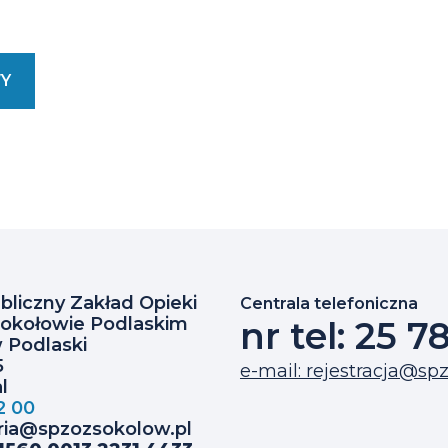
sz
dność
dczytaniu
((Masz
WY
u
Trudność
?
W Odczytaniu
taktuj
Pliku
ść
ODT?
mi)
ytaniu
Skontaktuj
Się
Z Nami)
tuj
liczny Zakład Opieki
Centrala telefoniczna
okołowie Podlaskim
nr tel: 25 7
 Podlaski
5
e-mail: rejestracja@sp
l
2 00
aria@spzozsokolow.pl