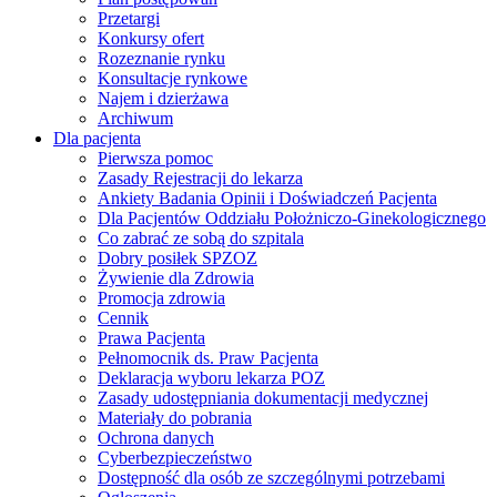
Przetargi
Konkursy ofert
Rozeznanie rynku
Konsultacje rynkowe
Najem i dzierżawa
Archiwum
Dla pacjenta
Pierwsza pomoc
Zasady Rejestracji do lekarza
Ankiety Badania Opinii i Doświadczeń Pacjenta
Dla Pacjentów Oddziału Położniczo-Ginekologicznego
Co zabrać ze sobą do szpitala
Dobry posiłek SPZOZ
Żywienie dla Zdrowia
Promocja zdrowia
Cennik
Prawa Pacjenta
Pełnomocnik ds. Praw Pacjenta
Deklaracja wyboru lekarza POZ
Zasady udostępniania dokumentacji medycznej
Materiały do pobrania
Ochrona danych
Cyberbezpieczeństwo
Dostępność dla osób ze szczególnymi potrzebami