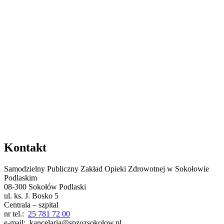
Kontakt
Samodzielny Publiczny Zakład Opieki Zdrowotnej w Sokołowie
Podlaskim
08-300 Sokołów Podlaski
ul. ks. J. Bosko 5
Centrala – szpital
nr tel.:
25 781 72 00
e-mail: kancelaria@spzozsokolow.pl