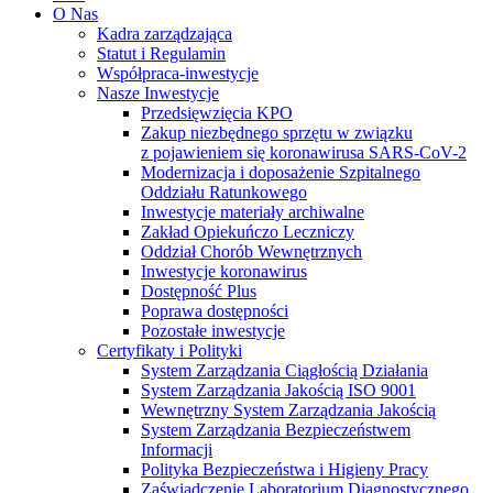
O Nas
Kadra zarządzająca
Statut i Regulamin
Współpraca-inwestycje
Nasze Inwestycje
Przedsięwzięcia KPO
Zakup niezbędnego sprzętu w związku
z pojawieniem się koronawirusa SARS-CoV-2
Modernizacja i doposażenie Szpitalnego
Oddziału Ratunkowego
Inwestycje materiały archiwalne
Zakład Opiekuńczo Leczniczy
Oddział Chorób Wewnętrznych
Inwestycje koronawirus
Dostępność Plus
Poprawa dostępności
Pozostałe inwestycje
Certyfikaty i Polityki
System Zarządzania Ciągłością Działania
System Zarządzania Jakością ISO 9001
Wewnętrzny System Zarządzania Jakością
System Zarządzania Bezpieczeństwem
Informacji
Polityka Bezpieczeństwa i Higieny Pracy
Zaświadczenie Laboratorium Diagnostycznego