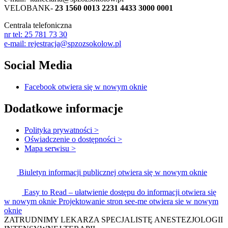
VELOBANK-
23 1560 0013 2231 4433 3000 0001
Centrala telefoniczna
nr tel: 25 781 73 30
e-mail: rejestracja@spzozsokolow.pl
Social Media
Facebook
otwiera się w nowym oknie
Dodatkowe informacje
Polityka prywatności
>
Oświadczenie o dostępności
>
Mapa serwisu
>
Biuletyn informacji publicznej
otwiera się w nowym oknie
Easy to Read – ułatwienie dostępu do informacji otwiera się
w nowym oknie
Projektowanie stron see-me
otwiera sie w nowym
oknie
ZATRUDNIMY LEKARZA SPECJALISTĘ ANESTEZJOLOGII