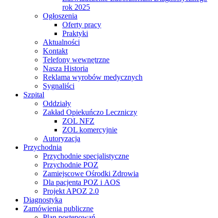
rok 2025
Ogłoszenia
Oferty pracy
Praktyki
Aktualności
Kontakt
Telefony wewnętrzne
Nasza Historia
Reklama wyrobów medycznych
Sygnaliści
Szpital
Oddziały
Zakład Opiekuńczo Leczniczy
ZOL NFZ
ZOL komercyjnie
Autoryzacja
Przychodnia
Przychodnie specjalistyczne
Przychodnie POZ
Zamiejscowe Ośrodki Zdrowia
Dla pacjenta POZ i AOS
Projekt APOZ 2.0
Diagnostyka
Zamówienia publiczne
Plan postępowań