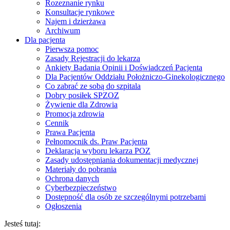
Rozeznanie rynku
Konsultacje rynkowe
Najem i dzierżawa
Archiwum
Dla pacjenta
Pierwsza pomoc
Zasady Rejestracji do lekarza
Ankiety Badania Opinii i Doświadczeń Pacjenta
Dla Pacjentów Oddziału Położniczo-Ginekologicznego
Co zabrać ze sobą do szpitala
Dobry posiłek SPZOZ
Żywienie dla Zdrowia
Promocja zdrowia
Cennik
Prawa Pacjenta
Pełnomocnik ds. Praw Pacjenta
Deklaracja wyboru lekarza POZ
Zasady udostępniania dokumentacji medycznej
Materiały do pobrania
Ochrona danych
Cyberbezpieczeństwo
Dostępność dla osób ze szczególnymi potrzebami
Ogłoszenia
Breadcrumbs
Jesteś tutaj: