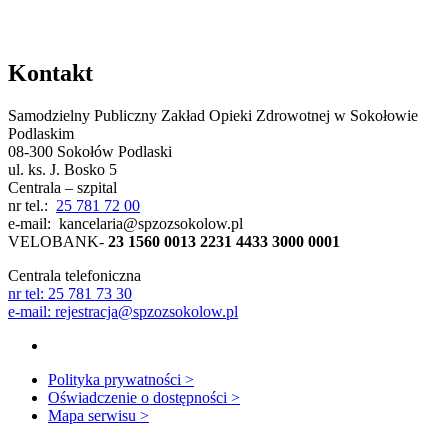
Kontakt
Samodzielny Publiczny Zakład Opieki Zdrowotnej w Sokołowie
Podlaskim
08-300 Sokołów Podlaski
ul. ks. J. Bosko 5
Centrala – szpital
nr tel.:
25 781 72 00
e-mail: kancelaria@spzozsokolow.pl
VELOBANK-
23 1560 0013 2231 4433 3000 0001
Centrala telefoniczna
nr tel: 25 781 73 30
e-mail: rejestracja@spzozsokolow.pl
Social
Facebook
otwiera
się
Media
Dodatkowe
Polityka prywatności
>
w
Oświadczenie o dostępności
>
nowym
informacje
Mapa serwisu
>
oknie