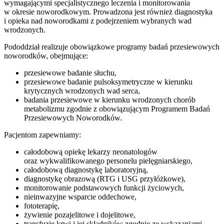
wymagającymi specjalistycznego leczenia i monitorowania
w okresie noworodkowym. Prowadzona jest również diagnostyka
i opieka nad noworodkami z podejrzeniem wybranych wad
wrodzonych.
Pododdział realizuje obowiązkowe programy badań przesiewowych
noworodków, obejmujące:
przesiewowe badanie słuchu,
przesiewowe badanie pulsoksymetryczne w kierunku
krytycznych wrodzonych wad serca,
badania przesiewowe w kierunku wrodzonych chorób
metabolizmu zgodnie z obowiązującym Programem Badań
Przesiewowych Noworodków.
Pacjentom zapewniamy:
całodobową opiekę lekarzy neonatologów
oraz wykwalifikowanego personelu pielęgniarskiego,
całodobową diagnostykę laboratoryjną,
diagnostykę obrazową (RTG i USG przyłóżkowe),
monitorowanie podstawowych funkcji życiowych,
nieinwazyjne wsparcie oddechowe,
fototerapię,
żywienie pozajelitowe i dojelitowe,
transfuzje krwi i jej składników zgodnie ze wskazaniami