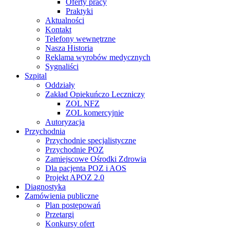
Oferty pracy
Praktyki
Aktualności
Kontakt
Telefony wewnętrzne
Nasza Historia
Reklama wyrobów medycznych
Sygnaliści
Szpital
Oddziały
Zakład Opiekuńczo Leczniczy
ZOL NFZ
ZOL komercyjnie
Autoryzacja
Przychodnia
Przychodnie specjalistyczne
Przychodnie POZ
Zamiejscowe Ośrodki Zdrowia
Dla pacjenta POZ i AOS
Projekt APOZ 2.0
Diagnostyka
Zamówienia publiczne
Plan postępowań
Przetargi
Konkursy ofert