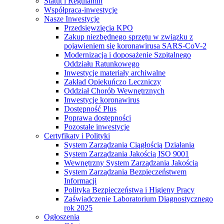
Statut i Regulamin
Podlaskim
Współpraca-inwestycje
Nasze Inwestycje
Przedsięwzięcia KPO
Zakup niezbędnego sprzętu w związku z
pojawieniem się koronawirusa SARS-CoV-2
Modernizacja i doposażenie Szpitalnego
Oddziału Ratunkowego
Inwestycje materiały archiwalne
Zakład Opiekuńczo Leczniczy
Oddział Chorób Wewnętrznych
Inwestycje koronawirus
Dostępność Plus
Poprawa dostępności
Pozostałe inwestycje
Certyfikaty i Polityki
System Zarządzania Ciągłością Działania
System Zarządzania Jakością ISO 9001
Wewnętrzny System Zarządzania Jakością
System Zarządzania Bezpieczeństwem
Informacji
Polityka Bezpieczeństwa i Higieny Pracy
Zaświadczenie Laboratorium Diagnostycznego
rok 2025
Ogłoszenia