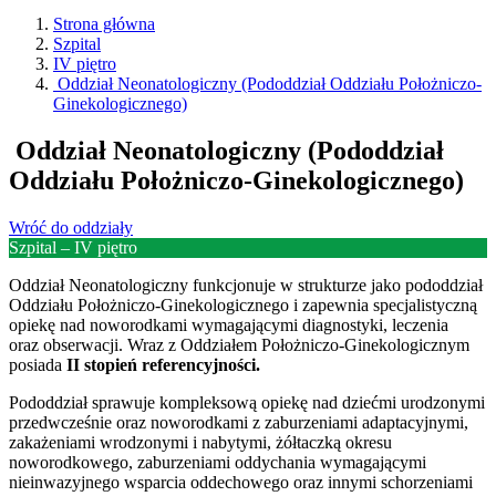
Przejdź
Strona główna
do
Przejdź
Szpital
do
Przejdź
IV piętro
archiwum:
do
Przejdź
Oddział Neonatologiczny (Pododdział Oddziału Położniczo-
archiwum:
do
Ginekologicznego)
Oddział Neonatologiczny (Pododdział
Oddziału Położniczo-Ginekologicznego)
Wróć do oddziały
Szpital – IV piętro
Oddział Neonatologiczny funkcjonuje w strukturze jako pododdział
Oddziału Położniczo-Ginekologicznego i zapewnia specjalistyczną
opiekę nad noworodkami wymagającymi diagnostyki, leczenia
oraz obserwacji. Wraz z Oddziałem Położniczo-Ginekologicznym
posiada
II stopień referencyjności.
Pododdział sprawuje kompleksową opiekę nad dziećmi urodzonymi
przedwcześnie oraz noworodkami z zaburzeniami adaptacyjnymi,
zakażeniami wrodzonymi i nabytymi, żółtaczką okresu
noworodkowego, zaburzeniami oddychania wymagającymi
nieinwazyjnego wsparcia oddechowego oraz innymi schorzeniami